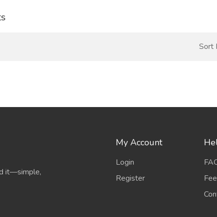
ts
Sort
My Account
He
Login
FA
d it—simple,
Register
Fee
Con