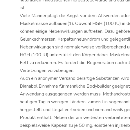
natürlichen Inhaltsstoffen hergestellt wurde und aus d
ist.
Viele Männer plagt die Angst vor dem Altwerden oder
Muskelmasse aufbauen(1). Obwohl HGH (100 IU) in der 
können einige Nebenwirkungen auftreten. Dazu gehör
Gelenkschmerzen, Karpaltunnelsyndrom und gelegentl
Nebenwirkungen sind normalerweise vorübergehend und
HGH (100 IU) unterstützt den Körper dabei, Muskelmas
Fett zu reduzieren. Es fördert die Regeneration nach int
Verletzungen vorzubeugen.
Auch ein anonymer Versand derartige Substanzen wird n
Dianabol Einnahme für männliche Bodybuilder geeignet i
Anwendung ausgegangen werden muss. Methandrosten
heutigen Tag in wenigen Ländern, zumeist in sogenann
hergestellt und illegal vertrieben und niemand weiß g
Produkt enthält. Neben der am weitesten verbreiteten
beispielsweise Kapseln zu je 50 mg, existieren injizier