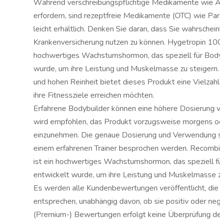
Während verschreibungspflichtige Medikamente wie Ant
erfordern, sind rezeptfreie Medikamente (OTC) wie Pa
leicht erhältlich. Denken Sie daran, dass Sie wahrschei
Krankenversicherung nutzen zu können. Hygetropin 100
hochwertiges Wachstumshormon, das speziell für Body
wurde, um ihre Leistung und Muskelmasse zu steigern. 
und hohen Reinheit bietet dieses Produkt eine Vielzahl 
ihre Fitnessziele erreichen möchten.
Erfahrene Bodybuilder können eine höhere Dosierung 
wird empfohlen, das Produkt vorzugsweise morgens o
einzunehmen. Die genaue Dosierung und Verwendung so
einem erfahrenen Trainer besprochen werden. Recom
ist ein hochwertiges Wachstumshormon, das speziell f
entwickelt wurde, um ihre Leistung und Muskelmasse z
Es werden alle Kundenbewertungen veröffentlicht, die d
entsprechen, unabhängig davon, ob sie positiv oder negat
(Premium-) Bewertungen erfolgt keine Überprüfung de