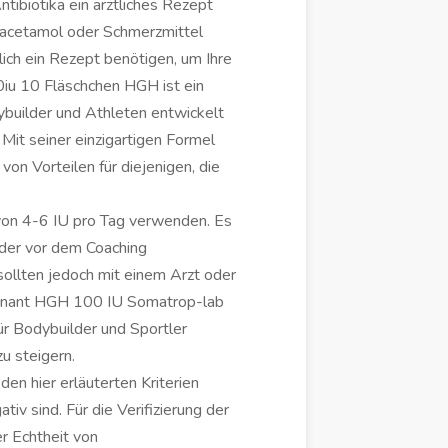
ibiotika ein ärztliches Rezept
racetamol oder Schmerzmittel
nlich ein Rezept benötigen, um Ihre
iu 10 Fläschchen HGH ist ein
builder und Athleten entwickelt
Mit seiner einzigartigen Formel
von Vorteilen für diejenigen, die
von 4-6 IU pro Tag verwenden. Es
der vor dem Coaching
llten jedoch mit einem Arzt oder
binant HGH 100 IU Somatrop-lab
ür Bodybuilder und Sportler
u steigern.
en hier erläuterten Kriterien
iv sind. Für die Verifizierung der
r Echtheit von