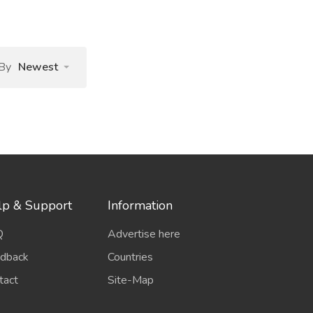
 By
Newest
lp & Support
Information
Q
Advertise here
dback
Countries
tact
Site-Map