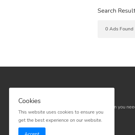
Search Resul
0 Ads Found
Cookies
Find the rental that you need, when you nee
This website uses cookies to ensure you
fast, and hassle-free.
get the best experience on our website.
Accept